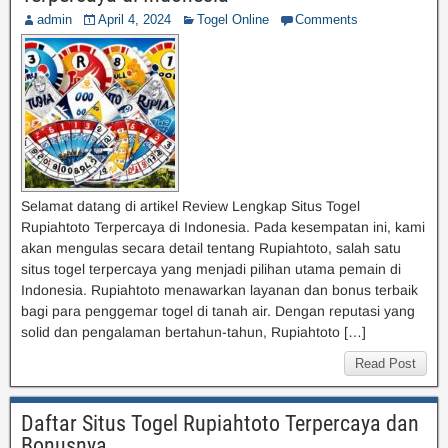
admin
April 4, 2024
Togel Online
Comments
Selamat datang di artikel Review Lengkap Situs Togel
Rupiahtoto Terpercaya di Indonesia. Pada kesempatan ini, kami
akan mengulas secara detail tentang Rupiahtoto, salah satu
situs togel terpercaya yang menjadi pilihan utama pemain di
Indonesia. Rupiahtoto menawarkan layanan dan bonus terbaik
bagi para penggemar togel di tanah air. Dengan reputasi yang
solid dan pengalaman bertahun-tahun, Rupiahtoto […]
Read Post
Daftar Situs Togel Rupiahtoto Terpercaya dan
Bonusnya