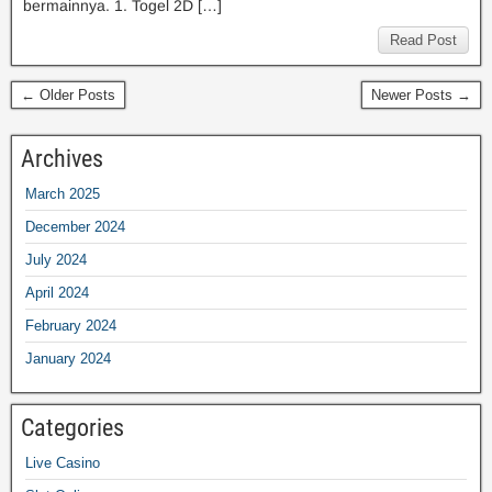
bermainnya. 1. Togel 2D […]
Read Post
← Older Posts
Newer Posts →
Archives
March 2025
December 2024
July 2024
April 2024
February 2024
January 2024
Categories
Live Casino