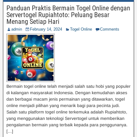
Panduan Praktis Bermain Togel Online dengan
Servertogel Rupiahtoto: Peluang Besar
Menang Setiap Hari
admin
February 14, 2024
Togel Online
Comments
Bermain togel online telah menjadi salah satu hobi yang populer
di kalangan masyarakat Indonesia. Dengan kemudahan akses
dan berbagai macam jenis permainan yang ditawarkan, togel
online menjadi pilihan yang menarik bagi para pecinta judi.
Salah satu platform togel online terkemuka adalah Rupiahtoto,
yang menggunakan teknologi Servertogel untuk memberikan
pengalaman bermain yang terbaik kepada para penggunanya.
[…]