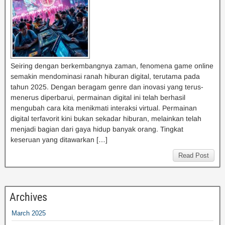
Seiring dengan berkembangnya zaman, fenomena game online
semakin mendominasi ranah hiburan digital, terutama pada
tahun 2025. Dengan beragam genre dan inovasi yang terus-
menerus diperbarui, permainan digital ini telah berhasil
mengubah cara kita menikmati interaksi virtual. Permainan
digital terfavorit kini bukan sekadar hiburan, melainkan telah
menjadi bagian dari gaya hidup banyak orang. Tingkat
keseruan yang ditawarkan […]
Read Post
Archives
March 2025