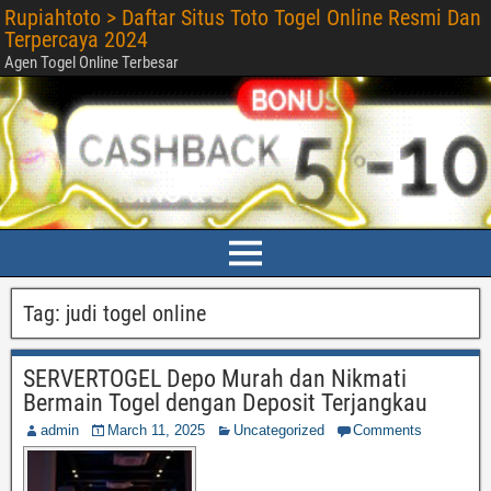
Rupiahtoto > Daftar Situs Toto Togel Online Resmi Dan
Terpercaya 2024
Agen Togel Online Terbesar
Tag:
judi togel online
SERVERTOGEL Depo Murah dan Nikmati
Bermain Togel dengan Deposit Terjangkau
admin
March 11, 2025
Uncategorized
Comments