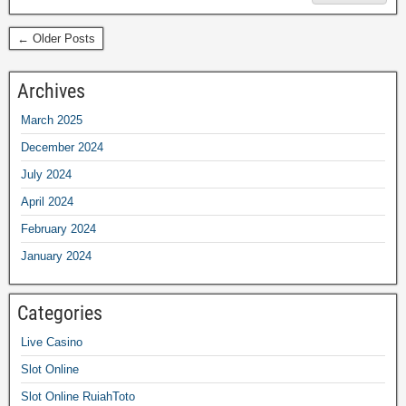
← Older Posts
Archives
March 2025
December 2024
July 2024
April 2024
February 2024
January 2024
Categories
Live Casino
Slot Online
Slot Online RuiahToto