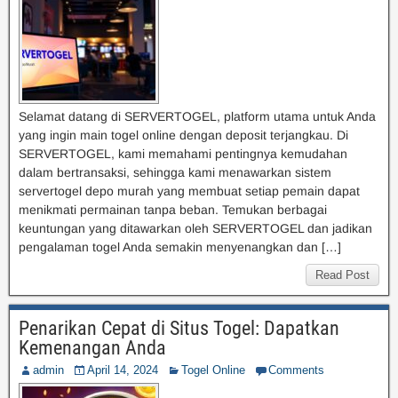
Selamat datang di SERVERTOGEL, platform utama untuk Anda
yang ingin main togel online dengan deposit terjangkau. Di
SERVERTOGEL, kami memahami pentingnya kemudahan
dalam bertransaksi, sehingga kami menawarkan sistem
servertogel depo murah yang membuat setiap pemain dapat
menikmati permainan tanpa beban. Temukan berbagai
keuntungan yang ditawarkan oleh SERVERTOGEL dan jadikan
pengalaman togel Anda semakin menyenangkan dan […]
Read Post
Penarikan Cepat di Situs Togel: Dapatkan
Kemenangan Anda
admin
April 14, 2024
Togel Online
Comments