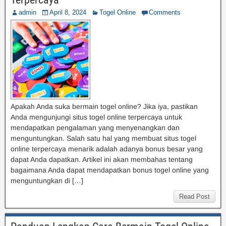
admin
April 8, 2024
Togel Online
Comments
Apakah Anda suka bermain togel online? Jika iya, pastikan
Anda mengunjungi situs togel online terpercaya untuk
mendapatkan pengalaman yang menyenangkan dan
menguntungkan. Salah satu hal yang membuat situs togel
online terpercaya menarik adalah adanya bonus besar yang
dapat Anda dapatkan. Artikel ini akan membahas tentang
bagaimana Anda dapat mendapatkan bonus togel online yang
menguntungkan di […]
Read Post