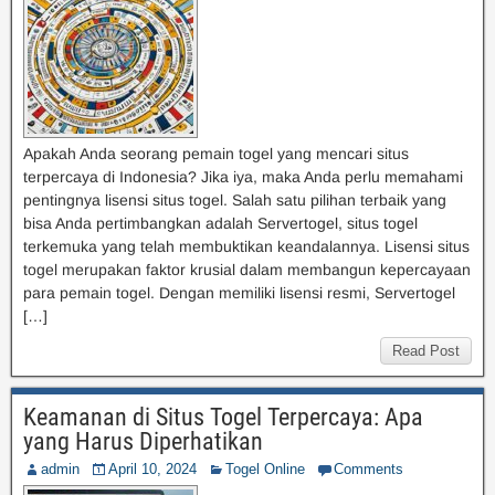
Apakah Anda seorang pemain togel yang mencari situs
terpercaya di Indonesia? Jika iya, maka Anda perlu memahami
pentingnya lisensi situs togel. Salah satu pilihan terbaik yang
bisa Anda pertimbangkan adalah Servertogel, situs togel
terkemuka yang telah membuktikan keandalannya. Lisensi situs
togel merupakan faktor krusial dalam membangun kepercayaan
para pemain togel. Dengan memiliki lisensi resmi, Servertogel
[…]
Read Post
Keamanan di Situs Togel Terpercaya: Apa
yang Harus Diperhatikan
admin
April 10, 2024
Togel Online
Comments