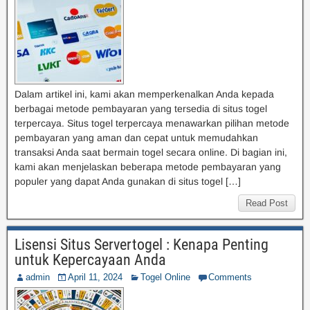
Dalam artikel ini, kami akan memperkenalkan Anda kepada
berbagai metode pembayaran yang tersedia di situs togel
terpercaya. Situs togel terpercaya menawarkan pilihan metode
pembayaran yang aman dan cepat untuk memudahkan
transaksi Anda saat bermain togel secara online. Di bagian ini,
kami akan menjelaskan beberapa metode pembayaran yang
populer yang dapat Anda gunakan di situs togel […]
Read Post
Lisensi Situs Servertogel : Kenapa Penting
untuk Kepercayaan Anda
admin
April 11, 2024
Togel Online
Comments