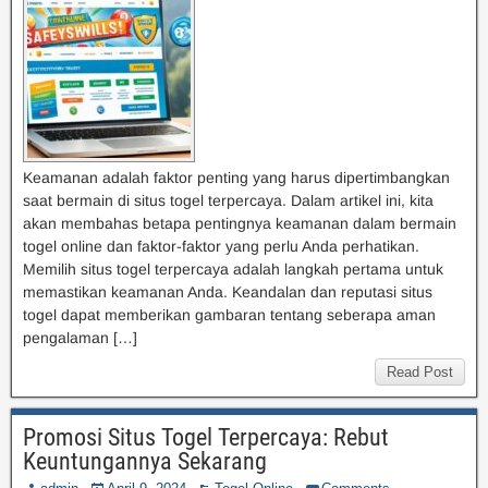
Keamanan adalah faktor penting yang harus dipertimbangkan
saat bermain di situs togel terpercaya. Dalam artikel ini, kita
akan membahas betapa pentingnya keamanan dalam bermain
togel online dan faktor-faktor yang perlu Anda perhatikan.
Memilih situs togel terpercaya adalah langkah pertama untuk
memastikan keamanan Anda. Keandalan dan reputasi situs
togel dapat memberikan gambaran tentang seberapa aman
pengalaman […]
Read Post
Promosi Situs Togel Terpercaya: Rebut
Keuntungannya Sekarang