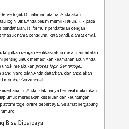
 Servertogel. Di halaman utama, Anda akan
u login. Jika Anda belum memiliki akun, klik pada
s pendaftaran. Isi formulir pendaftaran dengan
termasuk nama pengguna, kata sandi, alamat email,
, lanjutkan dengan verifikasi akun melalui email atau
ini penting untuk memastikan keamanan akun Anda.
iap untuk melakukan
proses login Servertogel
.
andi yang telah Anda daftarkan, dan anda akan
d member Servertogel.
ederhana ini, Anda tidak hanya berhasil melakukan
a siap untuk merasakan keseruan dan keuntungan
 platform togel online terpercaya. Selamat bergabung
runtung!
ang Bisa Dipercaya