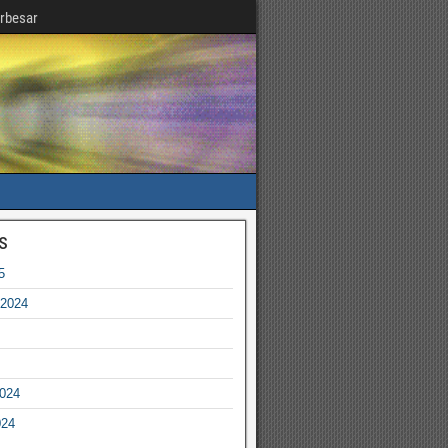
erbesar
s
5
2024
2024
024