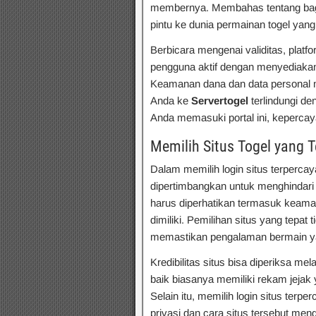
membernya. Membahas tentang b
pintu ke dunia permainan togel ya
Berbicara mengenai validitas, platfor
pengguna aktif dengan menyediakan T
Keamanan dana dan data personal me
Anda ke
Servertogel
terlindungi den
Anda memasuki portal ini, kepercay
Memilih Situs Togel yang 
Dalam memilih login situs terpercay
dipertimbangkan untuk menghindari r
harus diperhatikan termasuk keamana
dimiliki. Pemilihan situs yang tepa
memastikan pengalaman bermain y
Kredibilitas situs bisa diperiksa mel
baik biasanya memiliki rekam jejak
Selain itu, memilih login situs ter
privasi dan cara situs tersebut meng