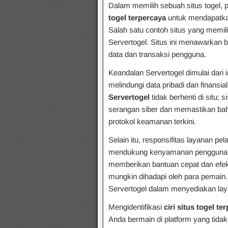
Dalam memilih sebuah situs togel, 
togel terpercaya
untuk mendapatka
Salah satu contoh situs yang memi
Servertogel. Situs ini menawarkan
data dan transaksi pengguna.
Keandalan Servertogel dimulai dari
melindungi data pribadi dan finansi
Servertogel
tidak berhenti di situ;
serangan siber dan memastikan bah
protokol keamanan terkini.
Selain itu, responsifitas layanan p
mendukung kenyamanan pengguna. Ti
memberikan bantuan cepat dan efek
mungkin dihadapi oleh para pemain. 
Servertogel dalam menyediakan laya
Mengidentifikasi
ciri situs togel te
Anda bermain di platform yang tida