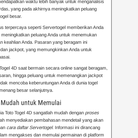
mendapatkan waktu lebih banyak untuk menganalisis
rdas, yang pada akhirnya meningkatkan peluang
gel besar.
situs terpercaya seperti Servertogel memberikan Anda
as, meningkatkan peluang Anda untuk menemukan
n keahlian Anda. Pasaran yang beragam ini
 dan jackpot, yang memungkinkan Anda untuk
uasai.
Togel 4D saat bermain secara online sangat beragam,
asaran, hingga peluang untuk memenangkan jackpot
 tidak mencoba keberuntungan Anda di dunia togel
emenang besar selanjutnya.
ah Mudah untuk Memulai
ia Toto Togel 4D sangatlah mudah dengan
proses
telah menyediakan pembahasan mendetail yang akan
pan
cara daftar Servertogel
. Informasi ini dirancang
lam mengakses dan memulai permainan di platform