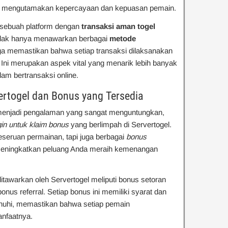
a, mengutamakan kepercayaan dan kepuasan pemain.
h sebuah platform dengan
transaksi aman togel
tidak hanya menawarkan berbagai
metode
juga memastikan bahwa setiap transaksi dilaksanakan
 Ini merupakan aspek vital yang menarik lebih banyak
m bertransaksi online.
vertogel dan Bonus yang Tersedia
a menjadi pengalaman yang sangat menguntungkan,
gin untuk klaim bonus
yang berlimpah di Servertogel.
eseruan permainan, tapi juga berbagai
bonus
meningkatkan peluang Anda meraih kemenangan
itawarkan oleh Servertogel meliputi bonus setoran
us referral. Setiap bonus ini memiliki syarat dan
nuhi, memastikan bahwa setiap pemain
nfaatnya.