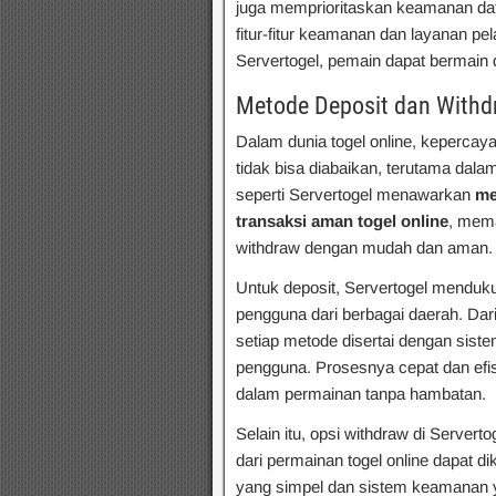
juga memprioritaskan keamanan da
fitur-fitur keamanan dan layanan pel
Servertogel, pemain dapat bermain d
Metode Deposit dan Withdr
Dalam dunia togel online, keperca
tidak bisa diabaikan, terutama dala
seperti Servertogel menawarkan
me
transaksi aman togel online
, mema
withdraw dengan mudah dan aman.
Untuk deposit, Servertogel mend
pengguna dari berbagai daerah. Dari 
setiap metode disertai dengan sist
pengguna. Prosesnya cepat dan efi
dalam permainan tanpa hambatan.
Selain itu, opsi withdraw di Servert
dari permainan togel online dapat d
yang simpel dan sistem keamanan ya