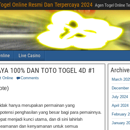
 Togel Online Resmi Dan Terpercaya 2024
Agen Togel Online T
Online
Live Casino
YA 100% DAN TOTO TOGEL 4D #1
Archive
t Online
Comments
March 202
ote)
December 
July 2024
 4D tidak hanya merupakan permainan yang
April 2024
otensi penghasilan yang besar bagi para pemainnya.
February 
pat menjadi kunci utama, dan di sini lahirlah
January 2
n keamanan dan kenyamanan untuk semua