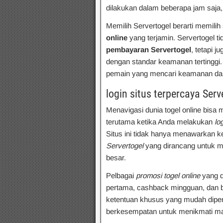
dilakukan dalam beberapa jam saj
Memilih Servertogel berarti memili
online
yang terjamin. Servertogel 
pembayaran Servertogel
, tetapi 
dengan standar keamanan tertinggi.
pemain yang mencari keamanan dala
login situs terpercaya Ser
Menavigasi dunia togel online bis
terutama ketika Anda melakukan
lo
Situs ini tidak hanya menawarkan k
Servertogel
yang dirancang untuk 
besar.
Pelbagai
promosi togel online
yang d
pertama, cashback mingguan, dan bon
ketentuan khusus yang mudah dipe
berkesempatan untuk menikmati ma