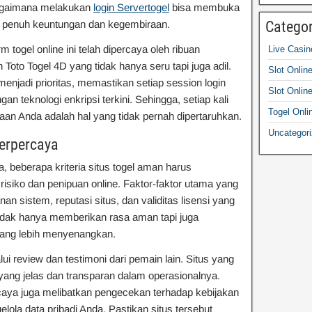
agaimana melakukan
login Servertogel
bisa membuka
ng penuh keuntungan dan kegembiraan.
Categor
m togel online ini telah dipercaya oleh ribuan
Live Casin
oto Togel 4D yang tidak hanya seru tapi juga adil.
Slot Onlin
njadi prioritas, memastikan setiap session login
Slot Onlin
gan teknologi enkripsi terkini. Sehingga, setiap kali
Togel Onli
aan Anda adalah hal yang tidak pernah dipertaruhkan.
Uncategor
Terpercaya
a, beberapa kriteria situs togel aman harus
isiko dan penipuan online. Faktor-faktor utama yang
n sistem, reputasi situs, dan validitas lisensi yang
t tidak hanya memberikan rasa aman tapi juga
ang lebih menyenangkan.
alui review dan testimoni dari pemain lain. Situs yang
 yang jelas dan transparan dalam operasionalnya.
percaya juga melibatkan pengecekan terhadap kebijakan
elola data pribadi Anda. Pastikan situs tersebut