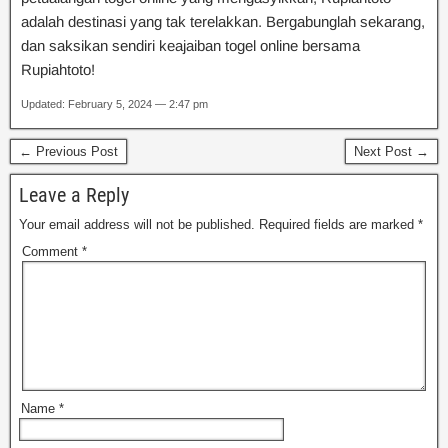
adalah destinasi yang tak terelakkan. Bergabunglah sekarang,
dan saksikan sendiri keajaiban togel online bersama
Rupiahtoto!
Updated: February 5, 2024 — 2:47 pm
← Previous Post
Next Post →
Leave a Reply
Your email address will not be published.
Required fields are marked
*
Comment
*
Name
*