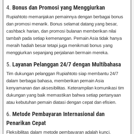
4.
Bonus dan Promosi yang Menggiurkan
Rupiahtoto memanjakan pemainnya dengan berbagai bonus
dan promosi menarik. Bonus selamat datang yang besar,
cashback harian, dan promosi bulanan memberikan nilai
tambah pada setiap kemenangan. Pemain Asia tidak hanya
meraih hadiah besar tetapi juga menikmati bonus yang
menggiurkan sepanjang perjalanan bermain mereka.
5.
Layanan Pelanggan 24/7 dengan Multibahasa
Tim dukungan pelanggan Rupiahtoto siap membantu 24/7
dalam berbagai bahasa, memberikan pemain Asia
kenyamanan dan aksesibilitas. Keterampilan komunikasi tim
dukungan yang baik memastikan bahwa setiap pertanyaan
atau kebutuhan pemain diatasi dengan cepat dan efisien.
6.
Metode Pembayaran Internasional dan
Penarikan Cepat
Fleksibilitas dalam metode pembayaran adalah kunci.