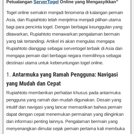
Petualangan
ServerTogel
Online yang Mengasyikkan”
Togel online semakin menjadi fenomena di kalangan pemain
Asia, dan Rupiahtoto telah menjelma menjadi pilihan utama
bagi para pencinta togel. Dengan berbagai keunggulan yang
ditawarkan, Rupiahtoto menawarkan pengalaman bermain
yang tak tertandingi. Artikel ini akan mengulas mengapa
Rupiahtoto dianggap sebagai servertogel terbaik di Asia dan
mengapa pemain dari berbagai negara memilihnya sebagai
destinasi utama untuk keberuntungan togel online.
1.
Antarmuka yang Ramah Pengguna: Navigasi
yang Mudah dan Cepat
Rupiahtoto memberikan perhatian khusus pada antarmuka
pengguna yang ramah dan mudah digunakan. Desain yang
intuitif dan navigasi yang lancar memastikan bahwa pemain
dapat dengan cepat menemukan permainan yang diinginkan
dan informasi penting lainnya. Pengalaman bermain yang
menyenangkan dimulai sejak pemain pertama kali membuka